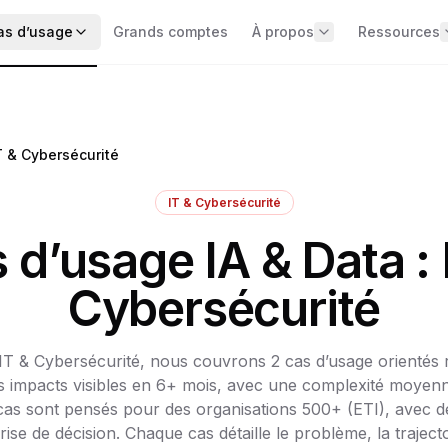
as d’usage
Grands comptes
À propos
Ressources
AR ENJEU MÉTIER
Équipe
📧 Insights
le des 4 missions
Notre expert et nos agents IA
mensuels
Ventes & Commercial
Pas de spam,
Marketing
Résultats clients
T & Cybersécurité
oir clair dans vos
Cas concrets avec métriques
Opérations & Supply Chain
IT & Cybersécurité
Carrières
pide + roadmap 90
Finance & Gestion
Réponses d
 d’usage IA & Data : 
RH & Talent
Contact
Réponses dir
Piloter par la
data & IA
AR TAILLE D’ENTREPRISE
Cybersécurité
Guides str
 + dashboards COMEX
250+ (PME)
Méthodologie
500+ (ETI)
 — Capturer la
IT & Cybersécurité, nous couvrons 2 cas d’usage orientés r
Templates
1000+ (ETI+)
es impacts visibles en 6+ mois, avec une complexité moyen
Modèles prêts
oduction en 6 mois
as sont pensés pour des organisations 500+ (ETI), avec de
OUS LES CAS D’USAGE
rise de décision. Chaque cas détaille le problème, la trajecto
curiser et