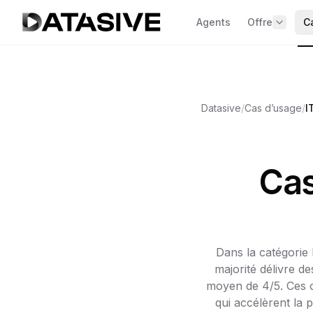
Agents
Offre
C
P
Voir l'offre
Vue d’ensemb
Datasive
/
Cas d’usage
/
I
CLARITY — V
données
Diagnostic ra
jours
Cas
COMMAND — 
P
donnée
Gouvernance
ACCELERATE
Dans la catégorie 
valeur IA
majorité délivre d
2 cas IA en pr
moyen de 4/5. Ces c
T
qui accélèrent la p
SHIELD — Sé