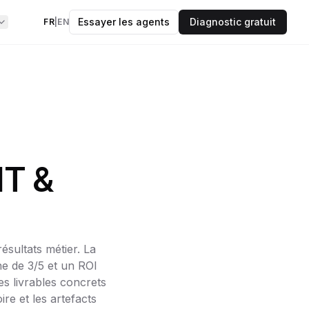
Essayer les agents
Diagnostic gratuit
FR
|
EN
 data & IA bi-
 que des preuves.
OK
'experts
IT &
ectes à vos questions
atégiques
s et frameworks
ésultats métier. La
ne de 3/5 et un ROI
 à l'emploi
s livrables concrets
ire et les artefacts