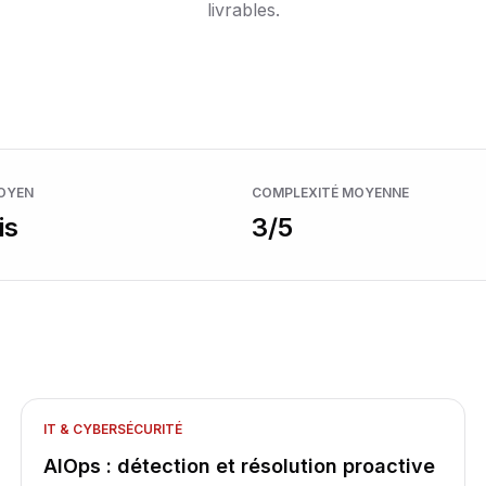
Voir tous les cas
livrables.
 + monitoring Shadow
OYEN
COMPLEXITÉ MOYENNE
is
3
/5
IT & CYBERSÉCURITÉ
AIOps : détection et résolution proactive