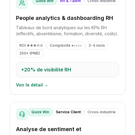
Quick Win
RH & Talent
Cross-industrie
People analytics & dashboarding RH
Tableaux de bord analytiques sur les KPIs RH
(effectifs, absentéisme, formation, diversité, coûts).
ROI
★★★☆☆
Complexité
●○○○○
2-4 mois
250+ (PME)
+20%
de visibilité RH
Voir le détail →
Quick Win
Service Client
Cross-industrie
Analyse de sentiment et