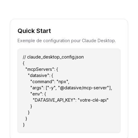
Quick Start
Exemple de configuration pour Claude Desktop.
// claude_desktop_config.json

{

  "mcpServers": {

    "datasive": {

      "command": "npx",

      "args": ["-y", "@datasive/mcp-server"],

      "env": {

        "DATASIVE_API_KEY": "votre-clé-api"

      }

    }

  }

}